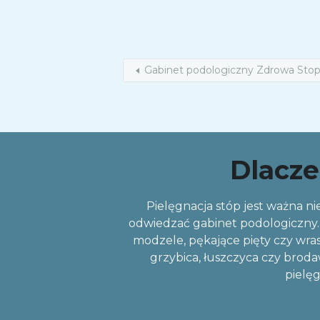
Gabinet podologiczny Zdrowa Sto
Dlacze
Pielęgnacja stóp jest ważna nie
odwiedzać gabinet podologiczny. 
modzele, pękające pięty czy wras
grzybica, łuszczyca czy broda
pielęg