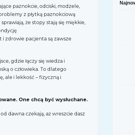
Najnow
ające paznokcie, odciski, modzele,
 problemy z płytką paznokciową
sprawiają, że stopy stają się miękkie,
ondycję
t i zdrowie pacjenta są zawsze
sce, gdzie łączy się wiedza i
ską o człowieka. To dlatego
 ale i lekkość – fizyczną i
rowane. One chcą być wysłuchane.
 od dawna czekają, aż wreszcie dasz