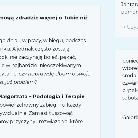
Janta
pomor
mogą zdradzić więcej o Tobie niż
Uzys
go dnia – w pracy, w biegu, podczas
ku. A jednak często zostają
óki nie zaczynają boleć, pękać,
ponied
bie w najbardziej nieoczekiwanym
wtore
pytanie:
czy naprawdę dbam o swoje
środa 
est już problem?
czwar
piątek
łgorzata – Podologia i Terapie
sobota
, powierzchowny zabieg. Tu każdy
ywidualnie. Zamiast tuszować
Galeri
amy przyczyny i rozwiązania, które