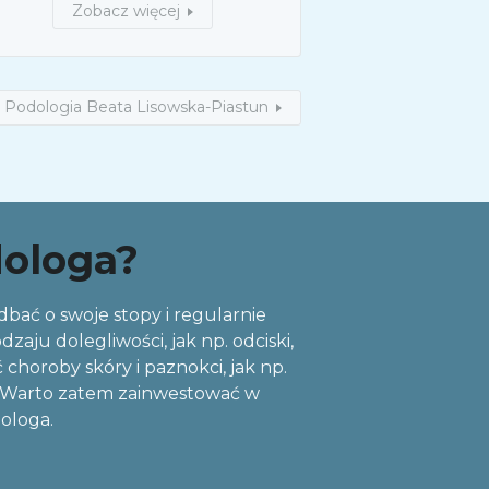
Zobacz więcej
Podologia Beata Lisowska-Piastun
dologa?
 dbać o swoje stopy i regularnie
ju dolegliwości, jak np. odciski,
choroby skóry i paznokci, jak np.
ań. Warto zatem zainwestować w
dologa.