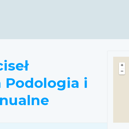
iseł
+
−
 Podologia i
anualne