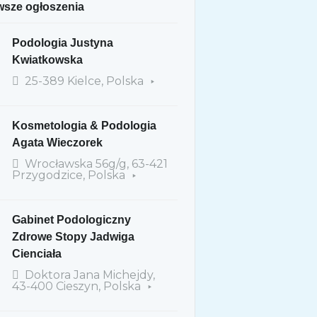
sze ogłoszenia
Podologia Justyna
Kwiatkowska
25-389 Kielce, Polska
Kosmetologia & Podologia
Agata Wieczorek
Wrocławska 56g/g, 63-421
Przygodzice, Polska
Gabinet Podologiczny
Zdrowe Stopy Jadwiga
Cienciała
Doktora Jana Michejdy,
43-400 Cieszyn, Polska