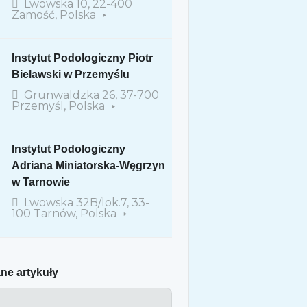
Lwowska 10, 22-400
Zamość, Polska
Instytut Podologiczny Piotr
Bielawski w Przemyślu
Grunwaldzka 26, 37-700
Przemyśl, Polska
Instytut Podologiczny
Adriana Miniatorska-Węgrzyn
w Tarnowie
Lwowska 32B/lok.7, 33-
100 Tarnów, Polska
ne artykuły