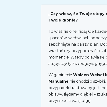
„Czy wiesz, że Twoje stopy 
Twoje dłonie?”
To właśnie one niosą Cię każde
spacerów, w chwilach odpoczyn
zepchnięte na dalszy plan. Dop
wrastać czy przypominać o so
momencie. Wtedy pojawia się 
stopy, czy tylko reaguję, gdy j
W gabinecie
WoMen Wciseł Ma
Manualne
nie chodzi o szybki
przypadek traktowany jest ind
objawy, sięgamy głębiej – szuk
przyniesie trwałą ulgę.