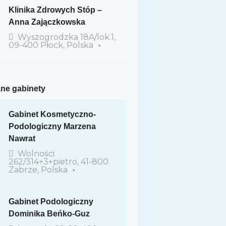
Klinika Zdrowych Stóp –
Anna Zajączkowska
Wyszogrodzka 18A/lok.1,
09-400 Płock, Polska
ne gabinety
Gabinet Kosmetyczno-
Podologiczny Marzena
Nawrat
Wolności
262/314+3+pietro, 41-800
Zabrze, Polska
Gabinet Podologiczny
Dominika Beńko-Guz