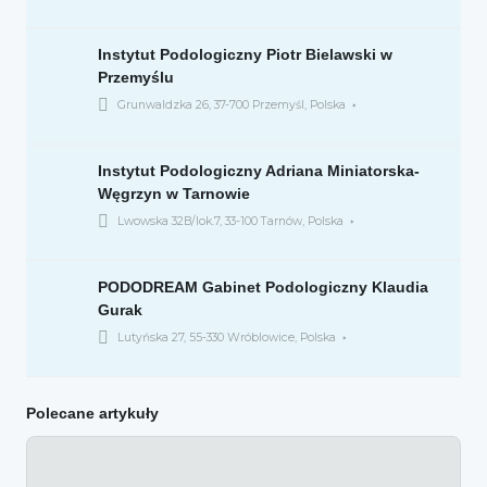
Instytut Podologiczny Piotr Bielawski w
Przemyślu
Grunwaldzka 26, 37-700 Przemyśl, Polska
Instytut Podologiczny Adriana Miniatorska-
Węgrzyn w Tarnowie
Lwowska 32B/lok.7, 33-100 Tarnów, Polska
PODODREAM Gabinet Podologiczny Klaudia
Gurak
Lutyńska 27, 55-330 Wróblowice, Polska
Polecane artykuły