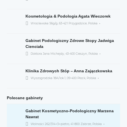
Kosmetologia & Podologia Agata Wieczorek
Wrocławska 56g/g, 63-421 Przygodzice, Polska
Gabinet Podologiczny Zdrowe Stopy Jadwiga
Cienciała
Doktora Jana Michejdy, 43-400 Cieszyn, Polska
Klinika Zdrowych Stóp – Anna Zajączkowska
Wyszogrodzka 18A/lok.1, 09-400 Płock, Polska
Polecane gabinety
Gabinet Kosmetyczno-Podologiczny Marzena
Nawrat
Wolności 262/314+3+pietro, 41-800 Zabrze, Polska