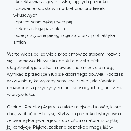
• korekta wrastających i wkręcających paznokci
• usuwanie odcisków, modzeli oraz brodawek
wirusowych
• opracowanie pękających pięt
• rekonstrukcja paznokcia
• specjalistyczna pielęgnacja stóp oraz profilaktyka
zmian
Warto wiedzieć, że wiele problemów ze stopami rozwija
się stopniowo. Niewielki odcisk to często efekt
długotrwałego ucisku, a nawracające modzele mogą
wynikać z przeciążeń lub źle dobranego obuwia. Podczas
wizyty nie tylko wykonywany jest zabieg, ale również
omawiane są przyczyny zmian i sposoby ich ograniczenia
w przyszłości.
Gabinet Podolog Agaty to także miejsce dla osób, które
chcą zadbać o estetykę. Stylizacja paznokci hybrydowa i
żelowa wykonywana jest z dbałością o naturalną płytkę i
jej kondycję. Piękne, zadbane paznokcie mogą iść w