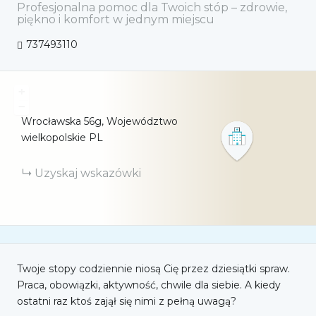
Profesjonalna pomoc dla Twoich stóp – zdrowie,
piękno i komfort w jednym miejscu
737493110
+
−
Wrocławska
56g
Województwo
wielkopolskie
PL
Uzyskaj wskazówki
Twoje stopy codziennie niosą Cię przez dziesiątki spraw.
Praca, obowiązki, aktywność, chwile dla siebie. A kiedy
ostatni raz ktoś zajął się nimi z pełną uwagą?