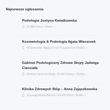
Najnowsze ogłoszenia
Podologia Justyna Kwiatkowska
25-389 Kielce, Polska
Kosmetologia & Podologia Agata Wieczorek
Wrocławska 56g/g, 63-421 Przygodzice, Polska
Gabinet Podologiczny Zdrowe Stopy Jadwiga
Cienciała
Doktora Jana Michejdy, 43-400 Cieszyn, Polska
Klinika Zdrowych Stóp – Anna Zajączkowska
Wyszogrodzka 18A/lok.1, 09-400 Płock, Polska