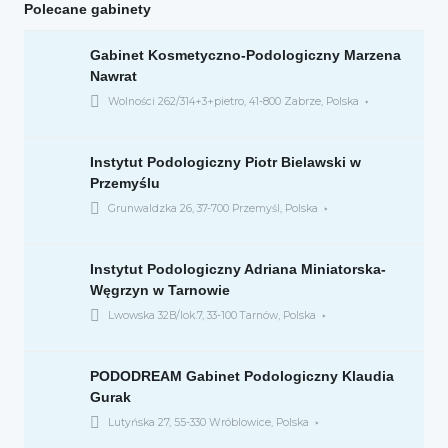
Polecane gabinety
Gabinet Kosmetyczno-Podologiczny Marzena
Nawrat
Wolności 262/314+3+pietro, 41-800 Zabrze, Polska
Instytut Podologiczny Piotr Bielawski w
Przemyślu
Grunwaldzka 26, 37-700 Przemyśl, Polska
Instytut Podologiczny Adriana Miniatorska-
Węgrzyn w Tarnowie
Lwowska 32B/lok.7, 33-100 Tarnów, Polska
PODODREAM Gabinet Podologiczny Klaudia
Gurak
Lutyńska 27, 55-330 Wróblowice, Polska