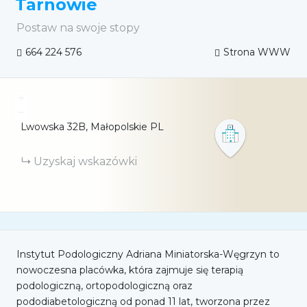
Tarnowie
Postaw na swoje stopy
664 224 576
Strona WWW
+
−
Lwowska
32B
Małopolskie
PL
Uzyskaj wskazówki
Instytut Podologiczny Adriana Miniatorska-Węgrzyn to
nowoczesna placówka, która zajmuje się terapią
podologiczną, ortopodologiczną oraz
pododiabetologiczną od ponad 11 lat, tworzona przez