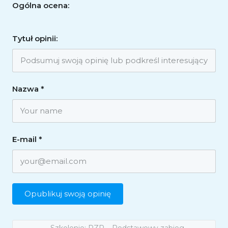
Ogólna ocena:
Tytuł opinii:
Nazwa
*
E-mail
*
Szkolenie: PZP – Podstawowy zabieg