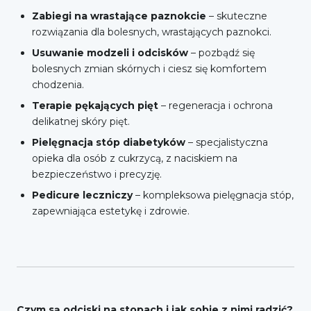
Zabiegi na wrastające paznokcie
– skuteczne
rozwiązania dla bolesnych, wrastających paznokci.
Usuwanie modzeli i odcisków
– pozbądź się
bolesnych zmian skórnych i ciesz się komfortem
chodzenia.
Terapie pękających pięt
– regeneracja i ochrona
delikatnej skóry pięt.
Pielęgnacja stóp diabetyków
– specjalistyczna
opieka dla osób z cukrzycą, z naciskiem na
bezpieczeństwo i precyzję.
Pedicure leczniczy
– kompleksowa pielęgnacja stóp,
zapewniająca estetykę i zdrowie.
Czym są odciski na stopach i jak sobie z nimi radzić?