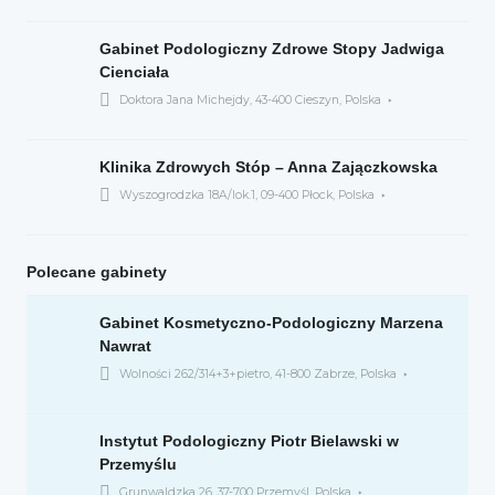
Gabinet Podologiczny Zdrowe Stopy Jadwiga
Cienciała
Doktora Jana Michejdy, 43-400 Cieszyn, Polska
Klinika Zdrowych Stóp – Anna Zajączkowska
Wyszogrodzka 18A/lok.1, 09-400 Płock, Polska
Polecane gabinety
Gabinet Kosmetyczno-Podologiczny Marzena
Nawrat
Wolności 262/314+3+pietro, 41-800 Zabrze, Polska
Instytut Podologiczny Piotr Bielawski w
Przemyślu
Grunwaldzka 26, 37-700 Przemyśl, Polska