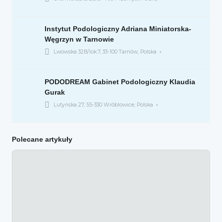
Instytut Podologiczny Adriana Miniatorska-
Węgrzyn w Tarnowie
Lwowska 32B/lok.7, 33-100 Tarnów, Polska
PODODREAM Gabinet Podologiczny Klaudia
Gurak
Lutyńska 27, 55-330 Wróblowice, Polska
Polecane artykuły