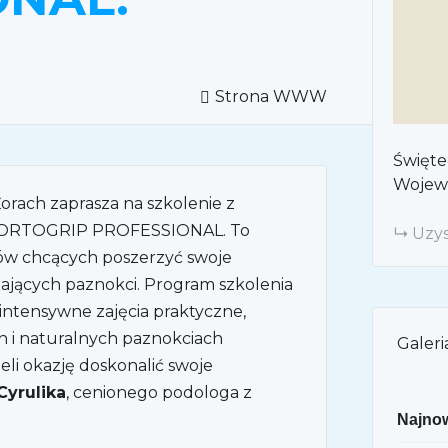
Strona WWW
Święte
Wojewó
orach zaprasza na szkolenie z
K ORTOGRIP PROFESSIONAL. To
Uzys
gów chcących poszerzyć swoje
ających paznokci. Program szkolenia
z intensywne zajęcia praktyczne,
 i naturalnych paznokciach
Galeri
eli okazję doskonalić swoje
Cyrulika
, cenionego podologa z
Najnow