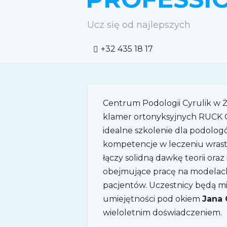
Ucz się od najlepszych
+32 435 18 17
Centrum Podologii Cyrulik w Ż
klamer ortonyksyjnych RUC
idealne szkolenie dla podolo
kompetencje w leczeniu wrast
łączy solidną dawkę teorii ora
obejmujące pracę na modelach
pacjentów. Uczestnicy będą mi
umiejętności pod okiem
Jana 
wieloletnim doświadczeniem.