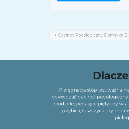
Gabinet Podologiczny Dominika Bł
Dlacze
Pielęgnacja stóp jest ważna nie
odwiedzać gabinet podologiczny. 
modzele, pękające pięty czy wras
grzybica, łuszczyca czy broda
pielęg