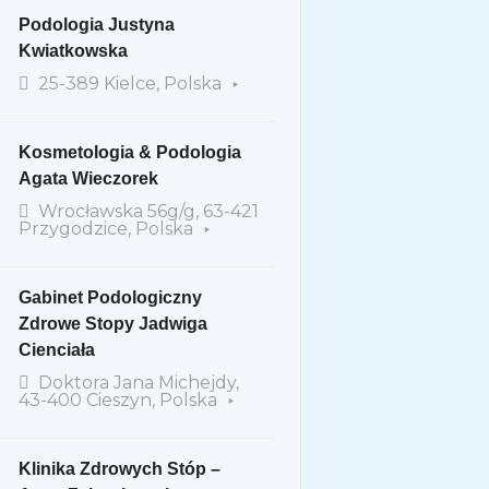
Podologia Justyna
Kwiatkowska
25-389 Kielce, Polska
Kosmetologia & Podologia
Agata Wieczorek
Wrocławska 56g/g, 63-421
Przygodzice, Polska
Gabinet Podologiczny
Zdrowe Stopy Jadwiga
Cienciała
Doktora Jana Michejdy,
43-400 Cieszyn, Polska
Klinika Zdrowych Stóp –