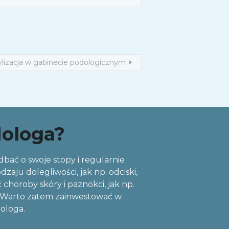
rylizacja w gabinecie podologicznym
dologa?
 dbać o swoje stopy i regularnie
ju dolegliwości, jak np. odciski,
choroby skóry i paznokci, jak np.
ań. Warto zatem zainwestować w
dologa.