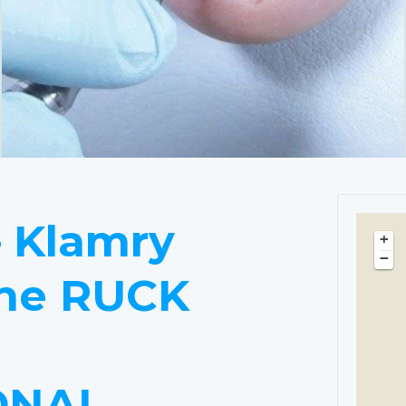
– Klamry
+
−
jne RUCK
ONAL.