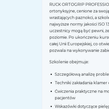
RUCK ORTOGRIP PROFESSION
ortonyksyjne, cenione za swoj
wrastających paznokci, a szkole
najwyższe normy jakości ISO 1
uczestnicy mogą być pewni, ż
poziomie. Po ukończeniu kurs
całej Unii Europejskiej, co otw
pozwala na wykonywanie zabie
Szkolenie obejmuje:
Szczegółową analizę probl
Techniki zakładania klam
Ćwiczenia praktyczne na m
pacjentów
Wskazówki dotyczące pielęgn