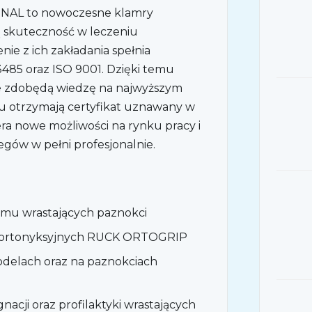
AL to nowoczesne klamry
ą skuteczność w leczeniu
nie z ich zakładania spełnia
3485 oraz ISO 9001. Dzięki temu
e zdobędą wiedzę na najwyższym
u otrzymają certyfikat uznawany w
iera nowe możliwości na rynku pracy i
gów w pełni profesjonalnie.
emu wrastających paznokci
er ortonyksyjnych RUCK ORTOGRIP
odelach oraz na paznokciach
acji oraz profilaktyki wrastających