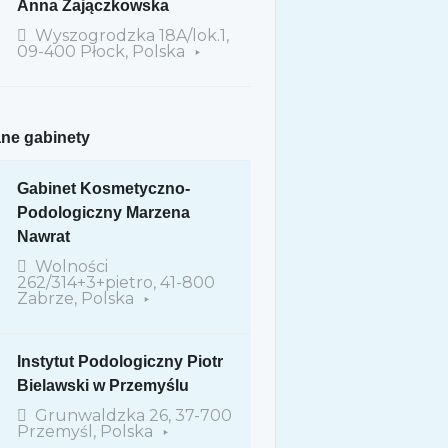
Anna Zajączkowska
Wyszogrodzka 18A/lok.1,
09-400 Płock, Polska
ne gabinety
Gabinet Kosmetyczno-
Podologiczny Marzena
Nawrat
Wolności
262/314+3+pietro, 41-800
Zabrze, Polska
Instytut Podologiczny Piotr
Bielawski w Przemyślu
Grunwaldzka 26, 37-700
Przemyśl, Polska