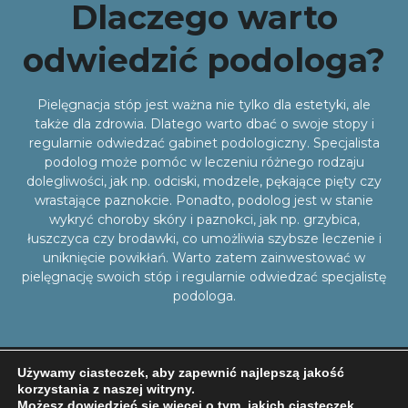
Dlaczego warto
odwiedzić podologa?
Pielęgnacja stóp jest ważna nie tylko dla estetyki, ale
także dla zdrowia. Dlatego warto dbać o swoje stopy i
regularnie odwiedzać gabinet podologiczny. Specjalista
podolog może pomóc w leczeniu różnego rodzaju
dolegliwości, jak np. odciski, modzele, pękające pięty czy
wrastające paznokcie. Ponadto, podolog jest w stanie
wykryć choroby skóry i paznokci, jak np. grzybica,
łuszczyca czy brodawki, co umożliwia szybsze leczenie i
uniknięcie powikłań. Warto zatem zainwestować w
pielęgnację swoich stóp i regularnie odwiedzać specjalistę
podologa.
Używamy ciasteczek, aby zapewnić najlepszą jakość
korzystania z naszej witryny.
© Szukam Podologa 2023
Możesz dowiedzieć się więcej o tym, jakich ciasteczek