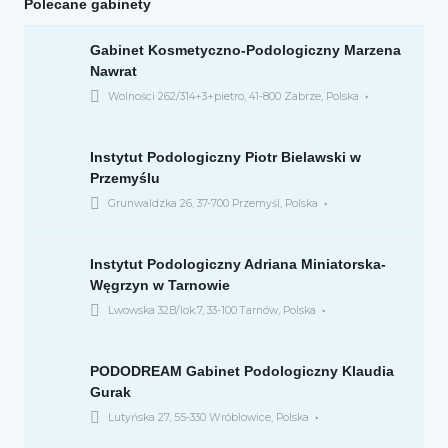
Polecane gabinety
Gabinet Kosmetyczno-Podologiczny Marzena
Nawrat
Wolności 262/314+3+pietro, 41-800 Zabrze, Polska
Instytut Podologiczny Piotr Bielawski w
Przemyślu
Grunwaldzka 26, 37-700 Przemyśl, Polska
Instytut Podologiczny Adriana Miniatorska-
Węgrzyn w Tarnowie
Lwowska 32B/lok.7, 33-100 Tarnów, Polska
PODODREAM Gabinet Podologiczny Klaudia
Gurak
Lutyńska 27, 55-330 Wróblowice, Polska