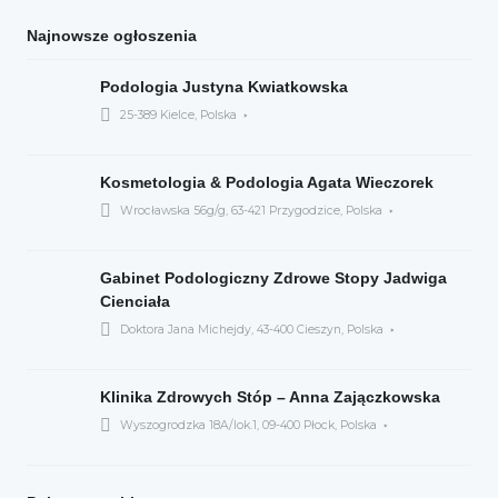
Najnowsze ogłoszenia
Podologia Justyna Kwiatkowska
25-389 Kielce, Polska
Kosmetologia & Podologia Agata Wieczorek
Wrocławska 56g/g, 63-421 Przygodzice, Polska
Gabinet Podologiczny Zdrowe Stopy Jadwiga
Cienciała
Doktora Jana Michejdy, 43-400 Cieszyn, Polska
Klinika Zdrowych Stóp – Anna Zajączkowska
Wyszogrodzka 18A/lok.1, 09-400 Płock, Polska