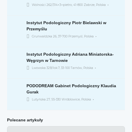
Wolności 262/314+3+pietro, 41-800 Zabrze, Polska
Instytut Podologiczny Piotr Bielawski w
Przemyślu
Grunwaldzka 26, 37-700 Przemyśl, Polska
Instytut Podologiczny Adriana Miniatorska-
Węgrzyn w Tarnowie
Lwowska 32B/lok.7, 33-100 Tarnów, Polska
PODODREAM Gabinet Podologiczny Klaudia
Gurak
Lutyńska 27, 55-330 Wróblowice, Polska
Polecane artykuły