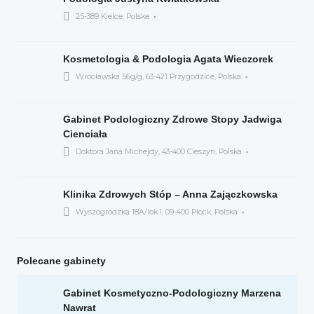
25-389 Kielce, Polska
Kosmetologia & Podologia Agata Wieczorek
Wrocławska 56g/g, 63-421 Przygodzice, Polska
Gabinet Podologiczny Zdrowe Stopy Jadwiga
Cienciała
Doktora Jana Michejdy, 43-400 Cieszyn, Polska
Klinika Zdrowych Stóp – Anna Zajączkowska
Wyszogrodzka 18A/lok.1, 09-400 Płock, Polska
Polecane gabinety
Gabinet Kosmetyczno-Podologiczny Marzena
Nawrat