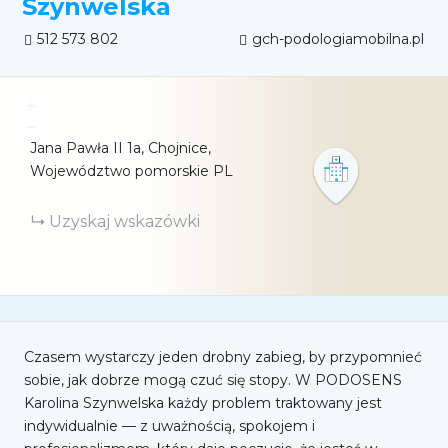
Szynwelska
512 573 802
gch-podologiamobilna.pl
+
−
Jana Pawła II
1a
Chojnice,
Województwo pomorskie
PL
Uzyskaj wskazówki
Czasem wystarczy jeden drobny zabieg, by przypomnieć
sobie, jak dobrze mogą czuć się stopy. W PODOSENS
Karolina Szynwelska każdy problem traktowany jest
indywidualnie — z uważnością, spokojem i