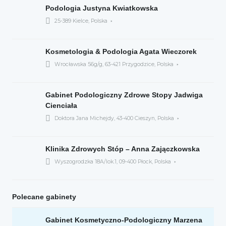
Podologia Justyna Kwiatkowska
25-389 Kielce, Polska
Kosmetologia & Podologia Agata Wieczorek
Wrocławska 56g/g, 63-421 Przygodzice, Polska
Gabinet Podologiczny Zdrowe Stopy Jadwiga
Cienciała
Doktora Jana Michejdy, 43-400 Cieszyn, Polska
Klinika Zdrowych Stóp – Anna Zajączkowska
Wyszogrodzka 18A/lok.1, 09-400 Płock, Polska
Polecane gabinety
Gabinet Kosmetyczno-Podologiczny Marzena