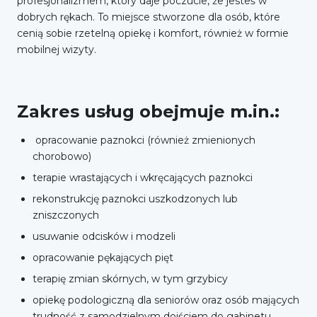
profesjonalizmem, który daje poczucie, że jesteś w
dobrych rękach. To miejsce stworzone dla osób, które
cenią sobie rzetelną opiekę i komfort, również w formie
mobilnej wizyty.
Zakres usług obejmuje m.in.:
opracowanie paznokci (również zmienionych
chorobowo)
terapie wrastających i wkręcających paznokci
rekonstrukcję paznokci uszkodzonych lub
zniszczonych
usuwanie odcisków i modzeli
opracowanie pękających pięt
terapię zmian skórnych, w tym grzybicy
opiekę podologiczną dla seniorów oraz osób mających
trudność z samodzielnym dojściem do gabinetu