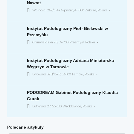
Nawrat
Wolności 262/314+3+pietro, 41-800 Zabrze, Polska
Instytut Podologiczny Piotr Bielawski w
Przemyślu
Grunwaldzka 26, 37-700 Przemyśl, Polska
Instytut Podologiczny Adriana Miniatorska-
Węgrzyn w Tarnowie
Lwowska 32B/lok.7, 33-100 Tarnów, Polska
PODODREAM Gabinet Podologiczny Klaudia
Gurak
Lutyńska 27, 55-330 Wróblowice, Polska
Polecane artykuły