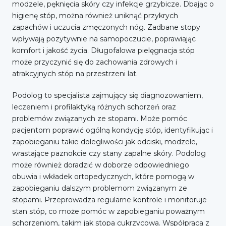
modzele, pęknięcia skóry czy infekcje grzybicze. Dbając o
higienę stóp, można również uniknąć przykrych
zapachów i uczucia zmęczonych nóg. Zadbane stopy
wpływają pozytywnie na samopoczucie, poprawiając
komfort i jakość życia. Długofalowa pielęgnacja stóp
może przyczynić się do zachowania zdrowych i
atrakcyjnych stóp na przestrzeni lat.
Podolog to specjalista zajmujący się diagnozowaniem,
leczeniem i profilaktyką różnych schorzeń oraz
problemów związanych ze stopami. Może pomóc
pacjentom poprawić ogólną kondycję stóp, identyfikując i
zapobieganiu takie dolegliwości jak odciski, modzele,
wrastające paznokcie czy stany zapalne skóry. Podolog
może również doradzić w doborze odpowiedniego
obuwia i wkładek ortopedycznych, które pomogą w
zapobieganiu dalszym problemom związanym ze
stopami. Przeprowadza regularne kontrole i monitoruje
stan stóp, co może pomóc w zapobieganiu poważnym
schorzeniom, takim jak stopa cukrzycowa. Współpraca z