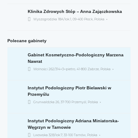
Klinika Zdrowych Stóp – Anna Zajączkowska
Wyszogrodzka 18A/lok.1, 09-400 Płock, Polska
Polecane gabinety
Gabinet Kosmetyczno-Podologiczny Marzena
Nawrat
Wolności 262/314+3+pietro, 41-800 Zabrze, Polska
Instytut Podologiczny Piotr Bielawski w
Przemyślu
Grunwaldzka 26, 37-700 Przemyśl, Polska
Instytut Podologiczny Adriana Miniatorska-
Węgrzyn w Tarnowie
Lwowska 32B/lok.7, 33-100 Tarnów, Polska