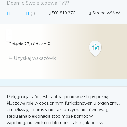
Dbam o Swoje stopy, a Ty??
(
1
)
501 819 270
Strona WWW
+
−
Gołębia
27
Łódzkie
PL
Uzyskaj wskazówki
Pielęgnacja stóp jest istotna, ponieważ stopy pełnią
kluczową rolę w codziennym funkcjonowaniu organizmu,
umożliwiając poruszanie się i utrzymanie równowagi.
Regularna pielęgnacja stóp może pomóc w
zapobieganiu wielu problemom, takim jak odciski,