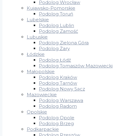
Podolog Wrocław
Kujawsko-Pomorskie
Podolog Toruń
Lubelskie
Podolog Lublin
Podolog Zamość
Lubuskie
Podolog Zielona Góra
Podolog Żary
Łódzkie
Podolog Łódź
Podolog Tomaszów Mazowiecki
Małopolskie
Podolog Kraków
Podolog Tarnów
Podolog Nowy Sącz
Mazowieckie
Podolog Warszawa
Podolog Radom
Opolskie
Podolog Opole
Podolog Brzeg
Podkarpackie
Podolog Rzeszów