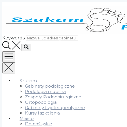
Skip
to
content
Keywords
Szukam
Gabinety podologiczne
Podologia mobilna
Zespoły Podochirurgiczne
Ortopodologia
Gabinety fizjoterapeutyczne
Kursy i szkolenia
Miasto
Dolnośląskie