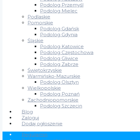
Podolog Przemyśl
Podolog Mielec
Podlaskie
Pomorskie
Podolog Gdańsk
Podolog Gdynia
Śląskie
Podolog Katowice
Podolog Częstochowa
Podolog Gliwice
Podolog Zabrze
Świętokrzyskie
Warmińsko-Mazurskie
Podolog Olsztyn
Wielkopolskie
Podolog Poznań
Zachodniopomorskie
Podolog Szczecin
Blog
Zaloguj
Dodaj ogłoszenie
Regulamin